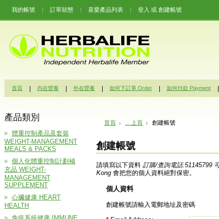
我的帳號
訂單狀態
喜愛產品列表
登入
或
創建帳號
首頁
內在營養
外在營養
如何下訂單 Order
如何付款 Payment
產品類別
首頁
... 上頁
創建帳號
體重控制產品及套裝
WEIGHT-MANAGEMENT
創建帳號
MEALS & PACKS
個人化體重控制計劃補
請填寫以下資料
訂購/查詢電話:51145799 可透
充品 WEIGHT-
Kong
會把您的個人資料絕對保密。
MANAGEMENT
SUPPLEMENT
個人資料
心臟健康 HEART
創建帳號請輸入電郵地址及密碼
HEALTH
免疫系統健康 IMMUNE