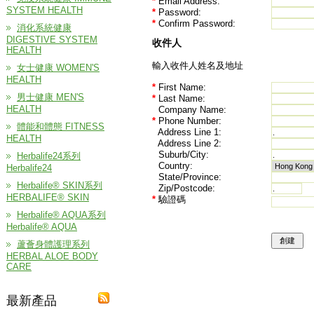
*
Email Address:
SYSTEM HEALTH
*
Password:
*
Confirm Password:
消化系統健康
DIGESTIVE SYSTEM
收件人
HEALTH
輸入收件人姓名及地址
女士健康 WOMEN'S
HEALTH
*
First Name:
男士健康 MEN'S
*
Last Name:
HEALTH
Company Name:
*
Phone Number:
體能和體態 FITNESS
Address Line 1:
HEALTH
Address Line 2:
Suburb/City:
Herbalife24系列
Country:
Herbalife24
State/Province:
Herbalife® SKIN系列
Zip/Postcode:
HERBALIFE® SKIN
*
驗證碼
Herbalife® AQUA系列
Herbalife® AQUA
蘆薈身體護理系列
HERBAL ALOE BODY
CARE
最新產品